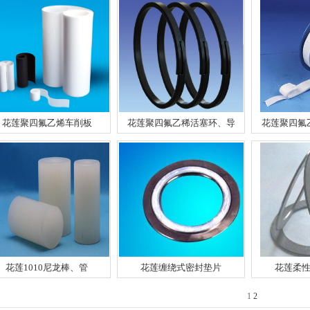
花莲聚四氟乙烯车削板
花莲聚四氟乙稀活塞环、导
花莲聚四氟
花莲1010尼龙棒、管
花莲缠绕式密封垫片
花莲柔
1
2