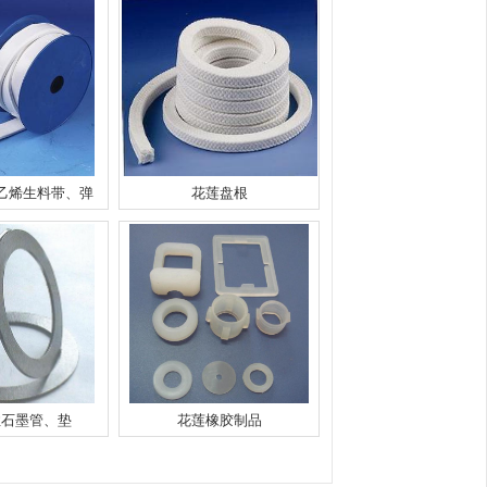
乙烯生料带、弹
花莲盘根
性石墨管、垫
花莲橡胶制品