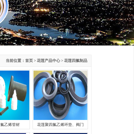
当前位置：
首页
>
花莲产品中心
> 花莲四氟制品
四氟乙烯管材
花莲聚四氟乙烯环垫、阀门