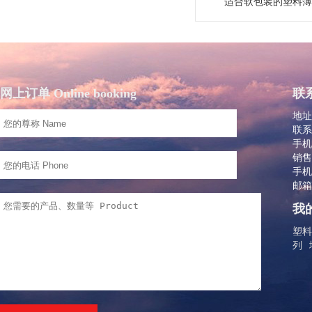
适合软包装的塑料薄
网上订单 Online booking
联系
地址
联系
手机：
销售
手机：
邮箱：
我的
塑料
列