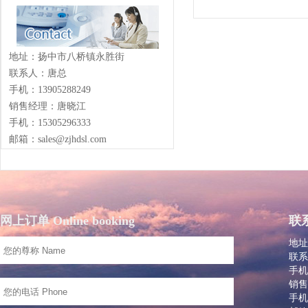
地址：扬中市八桥镇永胜街
联系人：唐总
手机：13905288249
销售经理：唐晓江
手机：15305296333
邮箱：sales@zjhdsl.com
网上订单 Online booking
联系
地址
联系
手机：
销售
手机：