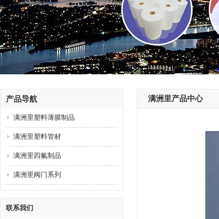
满洲里产品中心
产品导航
满洲里塑料薄膜制品
满洲里塑料管材
满洲里四氟制品
满洲里阀门系列
联系我们